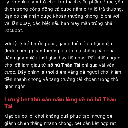
Lý do chính làm trò chơi trở thành siêu phẩm được yêu
thích trong cộng đồng cá cược nằm ở tỷ lệ trả thưởng.
Bạn có thể nhận được khoản thưởng khổng lồ chỉ với
vài lần quay, đặc biệt nếu bạn may mắn trúng phải
Jackpot.
Với tỷ lệ trả thưởng cao, game thủ có cơ hội nhận
được những phần thưởng giá trị mà không cần phải
dành quá nhiều thời gian hay tiền bạc. Rất nhiều người
chơi đã làm giàu từ
nổ hũ Thần Tài
chỉ qua vài ván
cược. Đây chính là thời điểm vàng để người chơi kiếm
tiền nhanh chóng và tăng trưởng tài khoản trong thời
gian ngắn.
Lưu ý bet thủ cần nằm lòng về nổ hũ Thần
Tài
Mặc dù có lối chơi không quá phức tạp, nhưng để
giành chiến thắng nhanh chóng, bet cần kết hợp rất