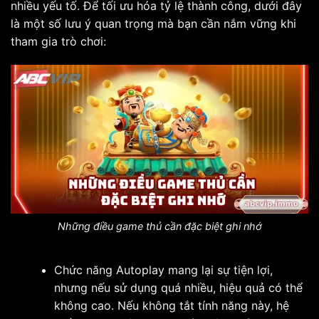
nhiều yếu tố. Để tối ưu hóa tỷ lệ thành công, dưới đây
là một số lưu ý quan trọng mà bạn cần nắm vững khi
tham gia trò chơi:
Những điều game thủ cần đặc biệt ghi nhớ
Chức năng Autoplay mang lại sự tiện lợi,
nhưng nếu sử dụng quá nhiều, hiệu quả có thể
không cao. Nếu không tắt tính năng này, hệ