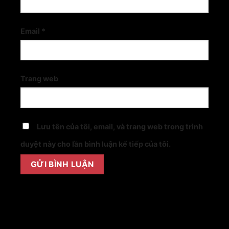
Email
*
Trang web
Lưu tên của tôi, email, và trang web trong trình
duyệt này cho lần bình luận kế tiếp của tôi.