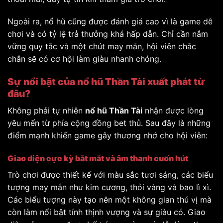
Ngoài ra, nổ hũ cũng được đánh giá cao vì là game dễ
chơi và có tỷ lệ trả thưởng khá hấp dẫn. Chỉ cần nắm
vững quy tắc và một chút may mắn, hội viên chắc
chắn sẽ có cơ hội làm giàu nhanh chóng.
Sự nổi bật của nổ hũ Thần Tài xuất phát từ
đâu?
Không phải tự nhiên
nổ hũ Thần Tài
nhận được lòng
yêu mến từ phía cộng đồng bet thủ. Sau đây là những
điểm mạnh khiến game gây thương nhớ cho hội viên:
Giao diện cực kỳ bắt mắt và âm thanh cuốn hút
Trò chơi được thiết kế với màu sắc tươi sáng, các biểu
tượng may mắn như kim cương, thỏi vàng và bao lì xì.
Các biểu tượng này tạo nên một không gian thú vị mà
còn làm nổi bật tính thịnh vượng và sự giàu có. Giao