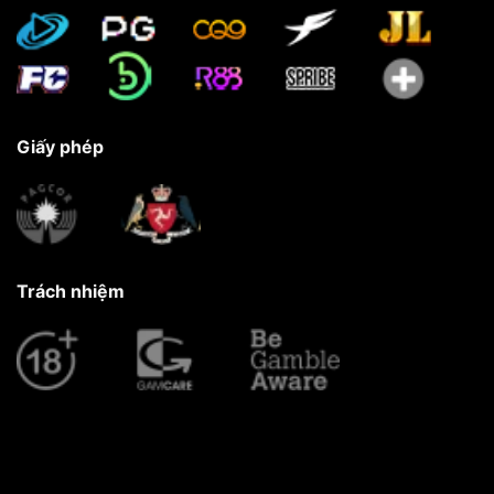
Giấy phép
Trách nhiệm