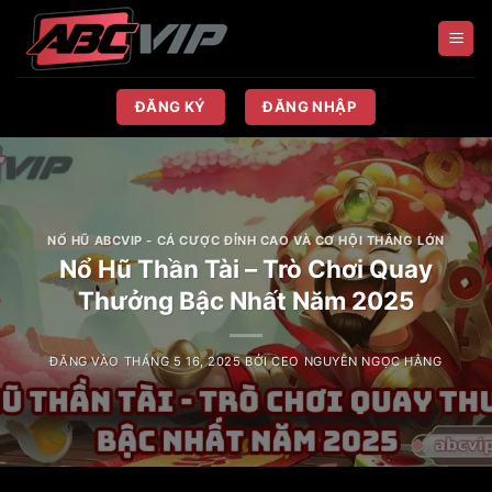
Bỏ
qua
nội
dung
ĐĂNG KÝ
ĐĂNG NHẬP
NỔ HŨ ABCVIP - CÁ CƯỢC ĐỈNH CAO VÀ CƠ HỘI THẮNG LỚN
Nổ Hũ Thần Tài – Trò Chơi Quay
Thưởng Bậc Nhất Năm 2025
ĐĂNG VÀO
THÁNG 5 16, 2025
BỞI
CEO NGUYỄN NGỌC HẰNG