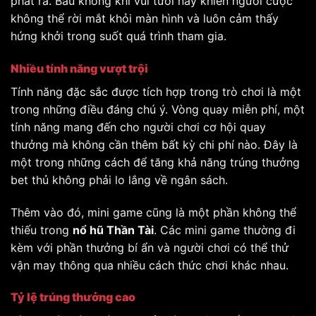
phát ra. Bầu không khí vui tươi này khiến người cược
không thể rời mắt khỏi màn hình và luôn cảm thấy
hứng khởi trong suốt quá trình tham gia.
Nhiều tính năng vượt trội
Tính năng đặc sắc được tích hợp trong trò chơi là một
trong những điều đáng chú ý. Vòng quay miễn phí, một
tính năng mang đến cho người chơi cơ hội quay
thưởng mà không cần thêm bất kỳ chi phí nào. Đây là
một trong những cách để tăng khả năng trúng thưởng
bet thủ không phải lo lắng về ngân sách.
Thêm vào đó, mini game cũng là một phần không thể
thiếu trong
nổ hũ Thần Tài
. Các mini game thường đi
kèm với phần thưởng bí ẩn và người chơi có thể thử
vận may thông qua nhiều cách thức chơi khác nhau.
Tỷ lệ trúng thưởng cao