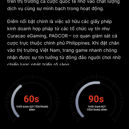
trên thị trường cá cược quốc tế nhờ vào chất lượng
dịch vụ cùng sự minh bạch trong hoạt động.
Điểm nổi bật chính là việc sở hữu các giấy phép
kinh doanh hợp pháp từ các tổ chức uy tín như
Curacao eGaming, PAGCOR – cơ quan giám sát cá
cược trực thuộc chính phủ Philippines. Khi đặt chân
vào thị trường Việt Nam, trang game nhanh chóng
nhận được sự tin tưởng từ đông đảo người chơi nhờ
chiến lược phát triển rõ ràng.
Tính đến thời điểm hiện tại,
ABCVIP
đã thu hút hơn
10 triệu hội viên cùng lượng truy cập tăng trưởng ổn
định mỗi ngày. Điều đó phần nào chứng minh được
mức độ uy tín lẫn sức hút bền vững của thương
hiệu.