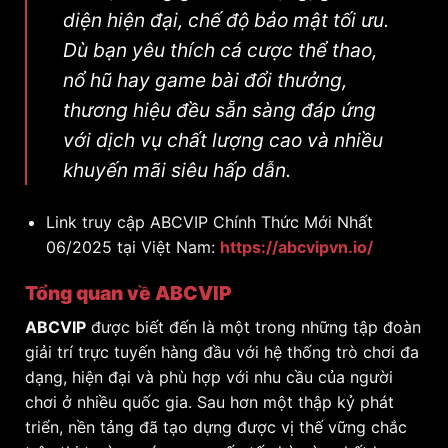
diện hiện đại, chế độ bảo mật tối ưu.
Dù bạn yêu thích cá cược thể thao,
nổ hũ hay game bài đổi thưởng,
thương hiệu đều sẵn sàng đáp ứng
với dịch vụ chất lượng cao và nhiều
khuyến mãi siêu hấp dẫn.
Link truy cập ABCVIP Chính Thức Mới Nhất
06/2025 tại Việt Nam:
https://abcvipvn.io/
Tổng quan về ABCVIP
ABCVIP
được biết đến là một trong những tập đoàn
giải trí trực tuyến hàng đầu với hệ thống trò chơi đa
dạng, hiện đại và phù hợp với nhu cầu của người
chơi ở nhiều quốc gia. Sau hơn một thập kỷ phát
triển, nền tảng đã tạo dựng được vị thế vững chắc