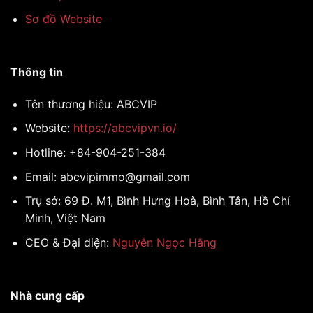
loạt nhà cung cấp trò chơi danh tiếng toàn cầu. Đây
Sơ đồ Website
là nền tảng vững chắc để mang đến kho giải trí đồ
sộ, phù hợp với mọi đối tượng người chơi.
Cá cược thể thao
Thông tin
Một trong những sản phẩm nổi bật và thu hút đông
Tên thương hiệu: ABCVIP
đảo người chơi tại
ABCVIP
chính là cá cược thể
thao. Đây là lĩnh vực được đầu tư mạnh mẽ với hàng
Website:
https://abcvipvn.io/
nghìn trận đấu mỗi ngày thuộc đa dạng bộ môn như
Hotline: +84-904-251-384
bóng đá, tennis, bóng chuyền, cầu lông, bóng rổ,
Email:
abcvipimmo@gmail.com
thể thao ảo và thể thao điện tử (esports).
Trụ sở: 69 Đ. M1, Bình Hưng Hoà, Bình Tân, Hồ Chí
Trong đó, bóng đá luôn là môn thể thao được yêu
Minh, Việt Nam
thích nhất với sự góp mặt của các giải đấu đỉnh cao
CEO & Đại diện:
Nguyễn Ngọc Hằng
như Ngoại hạng Anh, Champions League, La Liga,
Serie A, EURO hay World Cup. Người chơi không chỉ
được thưởng thức không khí kịch tính, sôi động mà
Nhà cung cấp
còn có cơ hội thể hiện khả năng phân tích, dự đoán