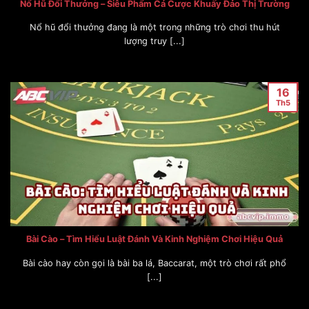
hành uy tín toàn cầu, đảm bảo chất lượng hình ảnh
Nổ Hũ Đổi Thưởng – Siêu Phẩm Cá Cược Khuấy Đảo Thị Trường
lẫn âm thanh đạt chuẩn quốc tế. Không những vậy,
Nổ hũ đổi thưởng đang là một trong những trò chơi thu hút
tỷ lệ trả thưởng hấp dẫn và liên tục cập nhật game
lượng truy [...]
mới giúp người chơi luôn cảm thấy hứng thú mỗi khi
đăng nhập.
16
Hướng dẫn tham gia ABCVIP
Th5
Để bắt đầu hành trình tại
ABCVIP
suôn sẻ, bạn cần
nắm rõ các bước cơ bản từ đăng ký đến nạp rút
tiền. Dưới đây là hướng dẫn chi tiết giúp hội viên dễ
dàng bắt đầu chơi ngay trong vài phút đầu tiên.
Đăng ký tài khoản ABCVIP cho người mới bắt đầu
Để bắt đầu hành trình cá cược, điều đầu tiên người
Bài Cào – Tìm Hiểu Luật Đánh Và Kinh Nghiệm Chơi Hiệu Quả
chơi cần làm chính là tạo một tài khoản cá nhân hợp
Bài cào hay còn gọi là bài ba lá, Baccarat, một trò chơi rất phổ
lệ. Việc đăng ký tài khoản tại nền tảng này rất
[...]
nhanh chóng, đơn giản và hoàn toàn miễn phí. Dưới
đây là hướng dẫn chi tiết giúp bạn thực hiện thao