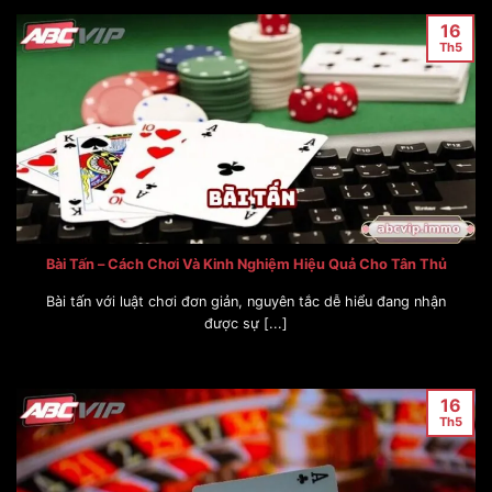
tác này trong vòng chưa đầy 2 phút:
16
Th5
Truy cập đúng đường dẫn chính thức của
ABCVIP
bằng trình duyệt trên điện thoại hoặc
máy tính.
Tại giao diện chính của hệ thống, nhấn vào nút
“Đăng ký” nằm ở góc trên bên phải màn hình.
Điền đầy đủ các thông tin cá nhân theo mẫu bao
gồm: tên đăng nhập, mật khẩu, email, số điện
Bài Tấn – Cách Chơi Và Kinh Nghiệm Hiệu Quả Cho Tân Thủ
thoại, và mã xác nhận bảo mật.
Bài tấn với luật chơi đơn giản, nguyên tắc dễ hiểu đang nhận
Đọc kỹ điều khoản sử dụng, sau đó đánh dấu
được sự [...]
đồng ý vào ô xác nhận bên dưới.
Cuối cùng, nhấn “Đăng ký ngay” để hoàn tất quy
16
trình tạo tài khoản.
Th5