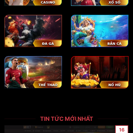
Tổ chức gây ấn tượng mạnh mẽ với thiết kế giao diện
Hệ thống bảo mật hiện đại
Tập đoàn ABCVIP
chú trọng đầu tư vào hệ thống
bảo mật công nghệ cao nhằm đảm bảo an toàn
thông tin tối đa cho người chơi. Với việc áp dụng
chuẩn mã hóa SSL 128-bit cùng tường lửa nhiều lớp,
mọi dữ liệu cá nhân và giao dịch đều được bảo vệ
trước mọi rủi ro tấn công từ bên ngoài.
Không chỉ dừng lại ở đó, trang game còn triển khai
xác thực đăng nhập 2 lớp, giúp người chơi yên tâm
khi sử dụng tài khoản. Việc liên tục cập nhật công
TIN TỨC MỚI NHẤT
nghệ bảo mật mới nhất cũng là minh chứng cho sự
chuyên nghiệp và uy tín hàng đầu của thương hiệu
16