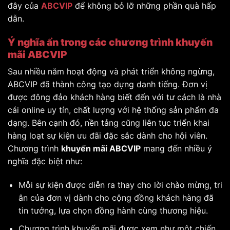
đây của
ABCVIP
để không bỏ lỡ những phần quà hấp
dẫn.
Ý nghĩa ẩn trong các chương trình khuyến
mãi ABCVIP
Sau nhiều năm hoạt động và phát triển không ngừng,
ABCVIP đã thành công tạo dựng danh tiếng. Đơn vị
được đông đảo khách hàng biết đến với tư cách là nhà
cái online uy tín, chất lượng với hệ thống sản phẩm đa
dạng. Bên cạnh đó, nền tảng cũng liên tục triển khai
hàng loạt sự kiện ưu đãi đặc sắc dành cho hội viên.
Chương trình
khuyến mãi ABCVIP
mang đến nhiều ý
nghĩa đặc biệt như:
Mỗi sự kiện được diễn ra thay cho lời chào mừng, tri
ân của đơn vị dành cho cộng đồng khách hàng đã
tin tưởng, lựa chọn đồng hành cùng thương hiệu.
Chương trình khuyến mãi được xem như một chiến