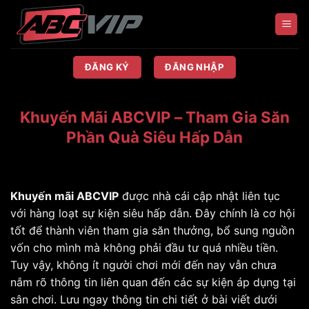
Bỏ
qua
nội
dung
ĐĂNG KÝ
ĐĂNG NHẬP
Khuyến Mãi ABCVIP – Tham Gia Săn
Phần Quà Siêu Hấp Dẫn
Khuyến mãi ABCVIP
được nhà cái cập nhật liên tục
với hàng loạt sự kiện siêu hấp dẫn. Đây chính là cơ hội
tốt để thành viên tham gia săn thưởng, bổ sung nguồn
vốn cho mình mà không phải đầu tư quá nhiều tiền.
Tuy vậy, không ít người chơi mới đến nay vẫn chưa
nắm rõ thông tin liên quan đến các sự kiện áp dụng tại
sân chơi. Lưu ngay thông tin chi tiết ở bài viết dưới