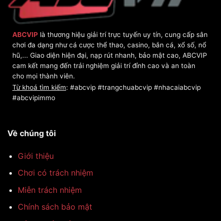
ABCVIP
là thương hiệu giải trí trực tuyến uy tín, cung cấp sân
chơi đa dạng như cá cược thể thao, casino, bắn cá, xổ số, nổ
hũ,... Giao diện hiện đại, nạp rút nhanh, bảo mật cao, ABCVIP
cam kết mang đến trải nghiệm giải trí đỉnh cao và an toàn
cho mọi thành viên.
Từ khoá tìm kiếm
: #abcvip #trangchuabcvip #nhacaiabcvip
#abcvipimmo
Về chúng tôi
Giới thiệu
Chơi có trách nhiệm
Miễn trách nhiệm
Chính sách bảo mật