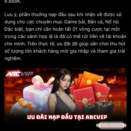
8.888K.
Lưu ý, phần thưởng nạp đầu sau khi nhận về được sử
dụng cho các chuyên mục Game bài, Bắn cá, Nổ hũ.
Đặc biệt, bạn chỉ cần hoàn tất 01 vòng cược tại một
trong các sảnh hợp lệ là đã có thể rút tiền về tài khoản
cho mình. Trên thực tế, ưu đãi đã giúp sân chơi thu hút
số lượng lớn khách hàng mới gia nhập và tham gia trải
nghiệm.