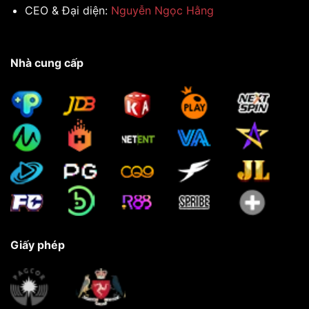
CEO & Đại diện:
Nguyễn Ngọc Hằng
Nhà cung cấp
Giấy phép