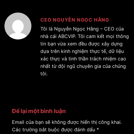
CEO NGUYỄN NGỌC HẰNG
Tôi là Nguyễn Ngọc Hằng – CEO của
nhà cái ABCVIP. Tôi cam kết mọi thông
tin bạn vừa xem đều được xây dựng
dựa trên kinh nghiệm thực tế, dữ liệu
xác thực và tinh thần trách nhiệm cao
nhất từ đội ngũ chuyên gia của chúng
tôi.
Để lại một bình luận
Email của bạn sẽ không được hiển thị công khai.
Các trường bắt buộc được đánh dấu
*