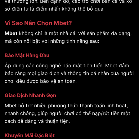
và thưởng lớn. Bên cạnh đó, các trò chơi bắn cá và xổ
số điện tử là điểm nhấn không thể bỏ qua.
Vì Sao Nên Chọn Mbet?
Mbet
không chỉ là một nhà cái với sản phẩm đa dạng,
mà còn nổi bật với những tính năng sau:
Bảo Mật Hàng Đầu
Áp dụng các công nghệ bảo mật tiên tiến, Mbet đảm
bảo rằng mọi giao dịch và thông tin cá nhân của người
chơi đều được bảo vệ an toàn.
Giao Dịch Nhanh Gọn
Mbet hỗ trợ nhiều phương thức thanh toán linh hoạt,
nhanh chóng, giúp người chơi có thể nạp/rút tiền một
cách dễ dàng và thuận tiện.
Khuyến Mãi Đặc Biệt