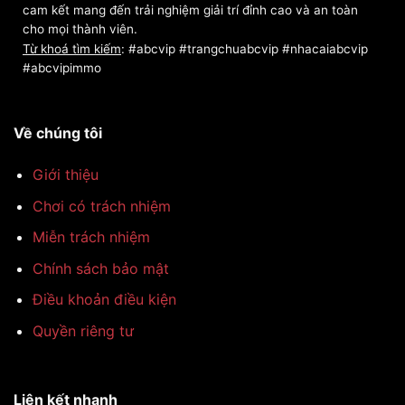
cam kết mang đến trải nghiệm giải trí đỉnh cao và an toàn
cho mọi thành viên.
Từ khoá tìm kiếm
: #abcvip #trangchuabcvip #nhacaiabcvip
#abcvipimmo
Về chúng tôi
Giới thiệu
Chơi có trách nhiệm
Miễn trách nhiệm
Chính sách bảo mật
Điều khoản điều kiện
Quyền riêng tư
Liên kết nhanh